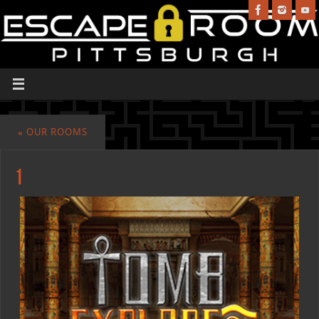
«
OUR ROOMS
1